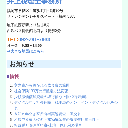
井上税理士事務所
福岡市早良区百道浜1丁目3番70号
ザ・レジデンシャルスイート・福岡 5305
地下鉄西新駅より徒歩8分
西鉄バス博物館北口より徒歩3分
TEL:
092-791-7933
月～金 9:00～18:00
⇒
大きな地図はこちら
お知らせ
■
情報
交際費から除かれる飲食費の範囲
社会保険130万の壁認定方法変更
少額減価償却資産の取得価額上限40万未満に
デジタル庁：社会保険・税手続のオンライン・デジタル化を公
表
令和６年空き家所有者実態調査－国交省
相続空き家の特例－建物解体費の譲渡費用該当性－
相続税と譲渡所得税-土地一体利用の場合